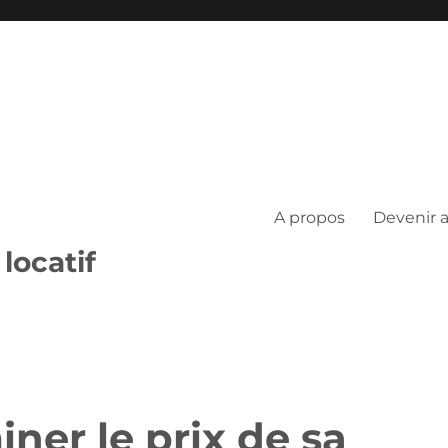
A propos
Devenir 
locatif
er le prix de sa