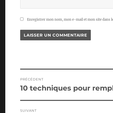
Enregistrer mon nom, mon e-mail et mon site dans 
Navigation
PRÉCÉDENT
de
10 techniques pour rempl
Publication
précédente :
l’article
SUIVANT