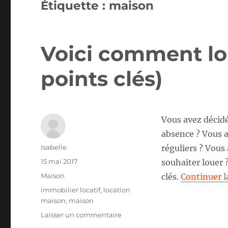
Étiquette :
maison
Voici comment lo
points clés)
Vous avez décidé
absence ? Vous a
Auteur
Isabelle
réguliers ? Vous
Publié
15 mai 2017
souhaiter louer 
le
Catégories
Maison
clés.
Continuer l
Étiquettes
immobilier locatif
,
location
maison
,
maison
sur
Laisser un commentaire
Voici